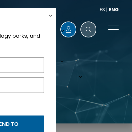
ES
|
ENG
logy parks, and