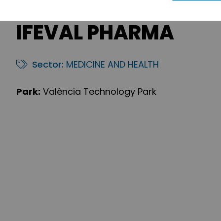
IFEVAL PHARMA
Sector:
MEDICINE AND HEALTH
Park:
València Technology Park