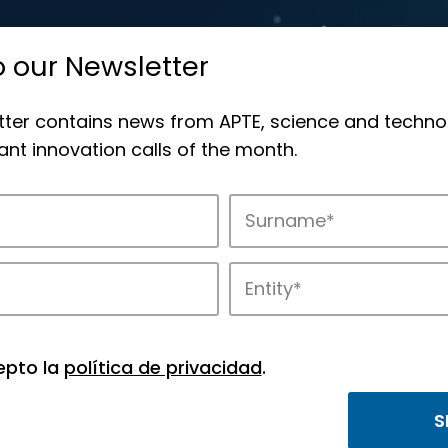
o our Newsletter
tter contains news from APTE, science and techno
nt innovation calls of the month.
novation in APTE’s parks.
epto la
política de privacidad
.