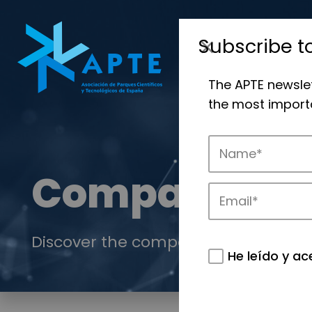
Subscribe t
The APTE newsle
the most importa
Companies
Discover the companies that drive in
He leído y ac