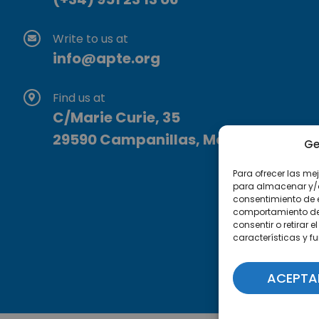
Write to us at
info@apte.org
Find us at
C/Marie Curie, 35
29590 Campanillas, Málaga
Ge
Para ofrecer las me
para almacenar y/o 
consentimiento de 
comportamiento de n
consentir o retirar
características y f
ACEPTA