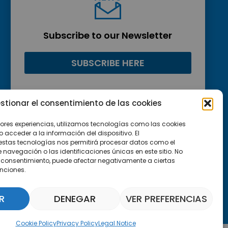
Subscribe to our Newsletter
SUBSCRIBE HERE
stionar el consentimiento de las cookies
jores experiencias, utilizamos tecnologías como las cookies
acceder a la información del dispositivo. El
estas tecnologías nos permitirá procesar datos como el
avegación o las identificaciones únicas en este sitio. No
 el consentimiento, puede afectar negativamente a ciertas
unciones.
R
DENEGAR
VER PREFERENCIAS
Parquepedia Assistant
Cookie Policy
Privacy Policy
Legal Notice