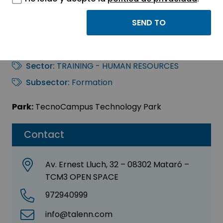
Ignasi Pineda
Manzano
Sector:
TRAINING - HUMAN RESOURCES
Subsector:
Formation
Park:
TecnoCampus Technology Park
Contact
Av. Ernest Lluch, 32 – 08302 Mataró –
TCM3 OPEN SPACE
972940999
info@talenn.com