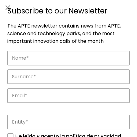
ES
|
ENG
Subscribe to our Newsletter
The APTE newsletter contains news from APTE,
science and technology parks, and the most
important innovation calls of the month.
Companies
Discover the companies that drive
innovation in APTE’s parks.
He leído y acepto la
política de privacidad
.