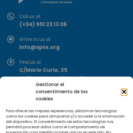
Call us at
(+34) 951 23 13 06
Write to us at
info@apte.org
Find us at
C/Marie Curie, 35
29590 Campanillas, Málaga
Gestionar el
consentimiento de las
cookies
Para ofrecer las mejores experiencias, utilizamos tecnologías
como las cookies para almacenar y/o acceder a la información
del dispositivo. El consentimiento de estas tecnologías nos
permitirá procesar datos como el comportamiento de
Subscribe to our Newsletter
navegación o las identificaciones únicas en este sitio. No