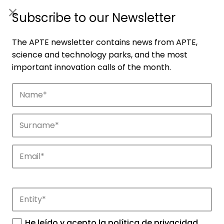
ES
|
ENG
Subscribe to our Newsletter
The APTE newsletter contains news from APTE,
science and technology parks, and the most
important innovation calls of the month.
Companies
Discover the companies that drive
innovation in APTE’s parks.
He leído y acepto la
política de privacidad
.