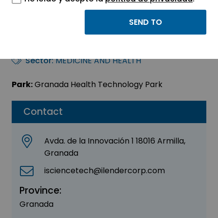
ILENDER CIENCIA Y
TECNOLOGÍA, S.L.
Sector:
MEDICINE AND HEALTH
Park:
Granada Health Technology Park
Contact
Avda. de la Innovación 1 18016 Armilla,
Granada
isciencetech@ilendercorp.com
Province:
Granada