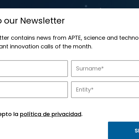
o our Newsletter
tter contains news from APTE, science and techno
nt innovation calls of the month.
novation in APTE’s parks.
epto la
política de privacidad
.