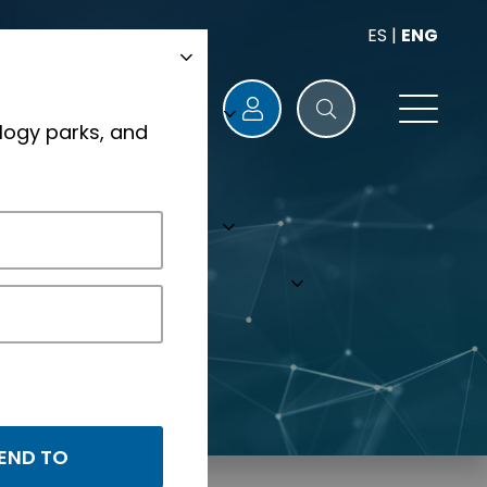
ES
|
ENG
logy parks, and