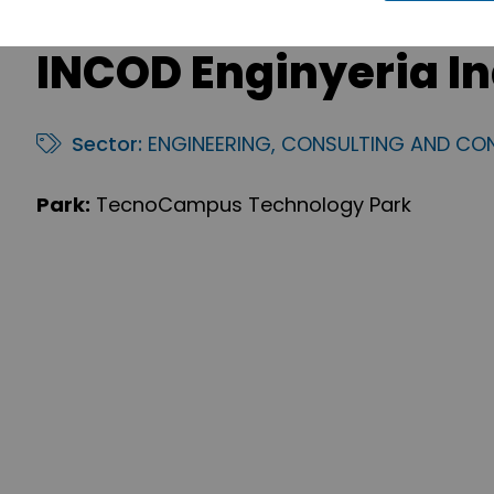
INCOD Enginyeria In
Sector:
ENGINEERING, CONSULTING AND CO
Park:
TecnoCampus Technology Park