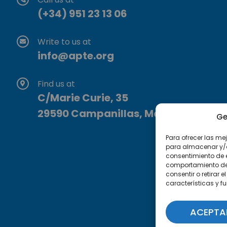
(+34) 951 23 13 06
Write to us at
info@apte.org
Find us at
C/Marie Curie, 35
29590 Campanillas, Málaga
Ge
Para ofrecer las me
para almacenar y/o 
consentimiento de 
comportamiento de n
consentir o retirar
características y f
ACEPTA