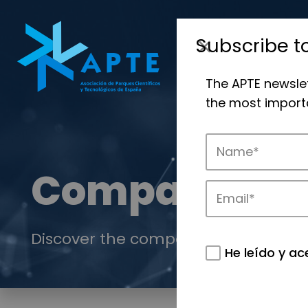
Subscribe t
The APTE newsle
the most importa
Companies
Discover the companies that drive in
He leído y ac