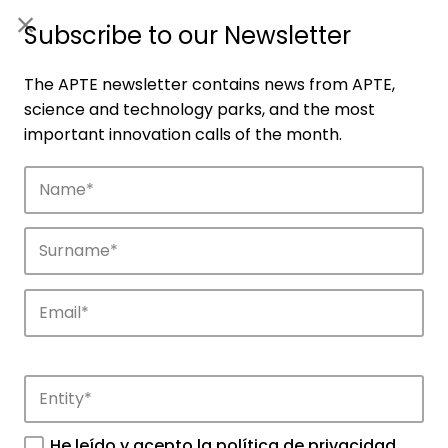
ES
|
ENG
Subscribe to our Newsletter
The APTE newsletter contains news from APTE,
science and technology parks, and the most
important innovation calls of the month.
Companies
Discover the companies that drive
innovation in APTE’s parks.
He leído y acepto la
política de privacidad
.