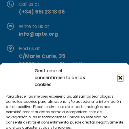
Call us at
(+34) 951 23 13 06
Write to us at
info@apte.org
Find us at
C/Marie Curie, 35
29590 Campanillas, Málaga
Gestionar el
consentimiento de las
cookies
Para ofrecer las mejores experiencias, utilizamos tecnologías
como las cookies para almacenar y/o acceder a la información
del dispositivo. El consentimiento de estas tecnologías nos
Subscribe to our Newsletter
permitirá procesar datos como el comportamiento de
navegación o las identificaciones únicas en este sitio. No
consentir o retirar el consentimiento, puede afectar negativamente
SUBSCRIBE HERE
a ciertas características y funciones.