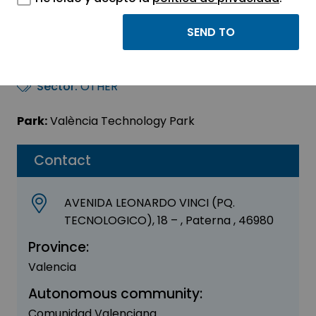
INDEA INGENIERIA DE
APLICACIONES SL
Sector:
OTHER
Park:
València Technology Park
Contact
AVENIDA LEONARDO VINCI (PQ.
TECNOLOGICO), 18 – , Paterna , 46980
Province:
Valencia
Autonomous community:
Comunidad Valenciana