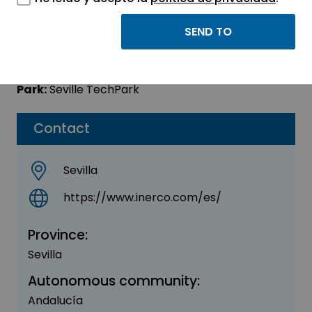
Inerco Biogas SL
Sector:
ENERGY - ENVIRONMENT
Park:
Seville TechPark
Contact
Sevilla
https://www.inerco.com/es/
Province:
Sevilla
Autonomous community:
Andalucía