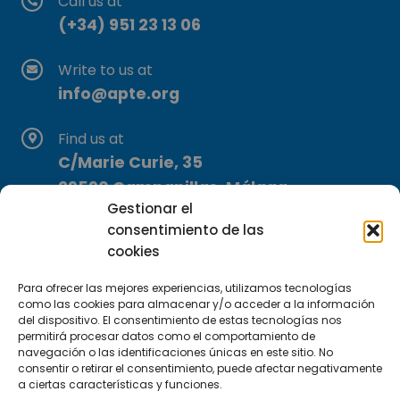
Call us at
(+34) 951 23 13 06
Write to us at
info@apte.org
Find us at
C/Marie Curie, 35
29590 Campanillas, Málaga
Gestionar el
consentimiento de las
cookies
Para ofrecer las mejores experiencias, utilizamos tecnologías
como las cookies para almacenar y/o acceder a la información
del dispositivo. El consentimiento de estas tecnologías nos
Subscribe to our Newsletter
permitirá procesar datos como el comportamiento de
navegación o las identificaciones únicas en este sitio. No
consentir o retirar el consentimiento, puede afectar negativamente
SUBSCRIBE HERE
a ciertas características y funciones.