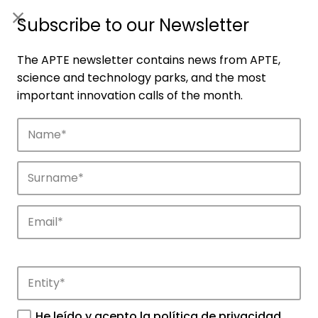
ES
|
ENG
Subscribe to our Newsletter
The APTE newsletter contains news from APTE,
science and technology parks, and the most
important innovation calls of the month.
Companies
Discover the companies that drive
innovation in APTE’s parks.
He leído y acepto la
política de privacidad
.