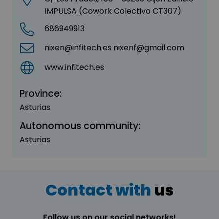
IMPULSA (Cowork Colectivo CT307)
686949913
nixen@infitech.es nixenf@gmail.com
www.infitech.es
Province:
Asturias
Autonomous community:
Asturias
Contact with
us
Follow us on our social networks!