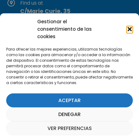
Find us at
C/Marie Curie, 35
29590 Campanillas, Málaga
Gestionar el
consentimiento de las
cookies
Para ofrecer las mejores experiencias, utilizamos tecnologías
como las cookies para almacenar y/o acceder a la información
del dispositivo. El consentimiento de estas tecnologías nos
permitirá procesar datos como el comportamiento de
Subscribe to our Newsletter
navegación o las identificaciones únicas en este sitio. No
consentir o retirar el consentimiento, puede afectar negativamente
a ciertas características y funciones.
SUBSCRIBE HERE
ACEPTAR
DENEGAR
VER PREFERENCIAS
Parquepedia Assistant