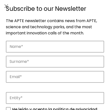
ES
|
ENG
Subscribe to our Newsletter
The APTE newsletter contains news from APTE,
science and technology parks, and the most
important innovation calls of the month.
Companies
Discover the companies that drive
innovation in APTE’s parks.
He leído y acepto la
política de privacidad
.