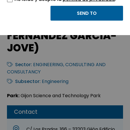
INFITECH INGENIERÍA,
S. L. (NIXEN ÁNGEL
FERNÁNDEZ GARCÍA-
JOVE)
Sector:
ENGINEERING, CONSULTING AND
CONSULTANCY
Subsector:
Engineering
Park:
Gijon Science and Technology Park
Contact
C/ Los Prados, 166 – 33203 Gijón Edificio