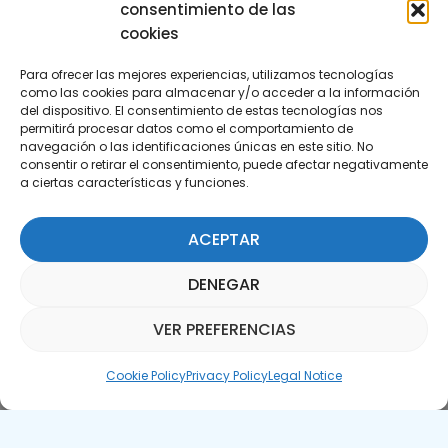
consentimiento de las
cookies
Para ofrecer las mejores experiencias, utilizamos tecnologías
como las cookies para almacenar y/o acceder a la información
del dispositivo. El consentimiento de estas tecnologías nos
permitirá procesar datos como el comportamiento de
Subscribe to our Newsletter
navegación o las identificaciones únicas en este sitio. No
consentir o retirar el consentimiento, puede afectar negativamente
a ciertas características y funciones.
SUBSCRIBE HERE
ACEPTAR
DENEGAR
VER PREFERENCIAS
Parquepedia Assistant
Cookie Policy
Privacy Policy
Legal Notice
Legal Notice
Cookie Policy