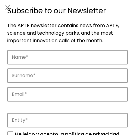
ES
|
ENG
Subscribe to our Newsletter
The APTE newsletter contains news from APTE,
science and technology parks, and the most
important innovation calls of the month.
Companies
Discover the companies that drive
innovation in APTE’s parks.
He leído y acepto la
política de privacidad
.