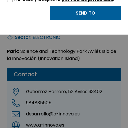
INNOVA SOLUCIONES
ELECTRICAS, S.L.
Sector:
ELECTRONIC
Park:
Science and Technology Park Avilés Isla de
la Innovación (Innovation Island)
Contact
Gutiérrez Herrero, 52 Avilés 33402
984835505
desarrollo@a-innova.es
www.a-innova.es