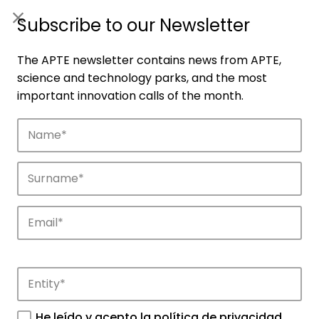
ES
|
ENG
Subscribe to our Newsletter
The APTE newsletter contains news from APTE,
science and technology parks, and the most
important innovation calls of the month.
Companies
Discover the companies that drive
innovation in APTE’s parks.
He leído y acepto la
política de privacidad
.