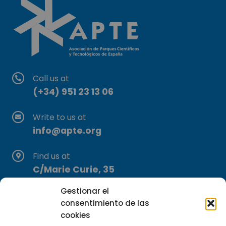
Call us at
(+34) 951 23 13 06
Write to us at
info@apte.org
Find us at
C/Marie Curie, 35
29590 Campanillas, Málaga
Gestionar el
consentimiento de las
cookies