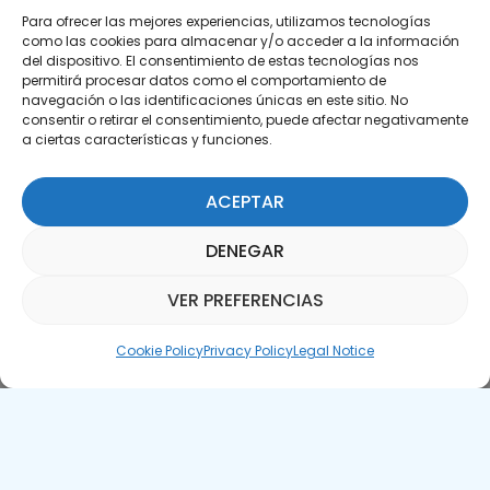
Para ofrecer las mejores experiencias, utilizamos tecnologías
como las cookies para almacenar y/o acceder a la información
del dispositivo. El consentimiento de estas tecnologías nos
permitirá procesar datos como el comportamiento de
Subscribe to our Newsletter
navegación o las identificaciones únicas en este sitio. No
consentir o retirar el consentimiento, puede afectar negativamente
SUBSCRIBE HERE
a ciertas características y funciones.
ACEPTAR
DENEGAR
VER PREFERENCIAS
Parquepedia Assistant
Cookie Policy
Privacy Policy
Legal Notice
Legal Notice
Cookie Policy
APTE © 2025 – All rights reserved