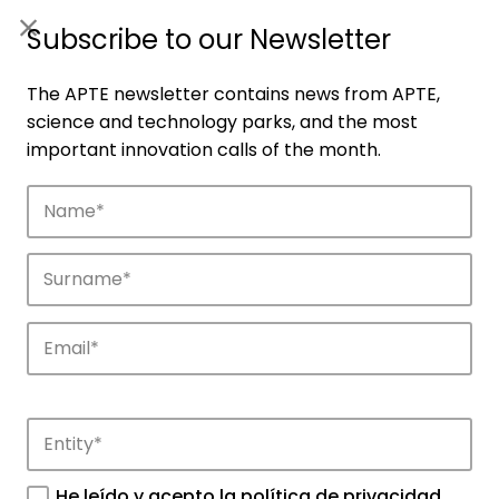
ES
|
ENG
Subscribe to our Newsletter
The APTE newsletter contains news from APTE,
science and technology parks, and the most
important innovation calls of the month.
Companies
Discover the companies that drive
innovation in APTE’s parks.
He leído y acepto la
política de privacidad
.