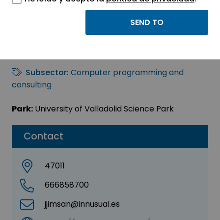
Innusual
Sector:
INFORMATION, INFORMATICS AND
TELECOMMUNICATIONS
Subsector:
Computer programming and
consulting
Park:
University of Valladolid Science Park
Contact
47011
666858700
jjimsan@innusual.es