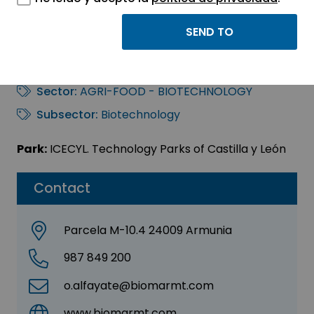
INSTITUTO BIOMAR,
S.A.
Sector:
AGRI-FOOD - BIOTECHNOLOGY
Subsector:
Biotechnology
Park:
ICECYL. Technology Parks of Castilla y León
Contact
Parcela M-10.4 24009 Armunia
987 849 200
o.alfayate@biomarmt.com
www.biomarmt.com