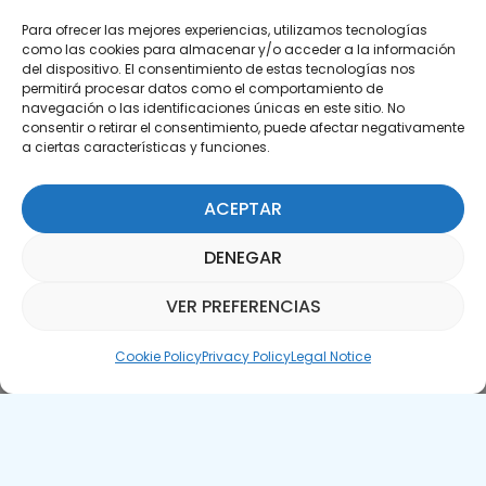
Para ofrecer las mejores experiencias, utilizamos tecnologías
como las cookies para almacenar y/o acceder a la información
del dispositivo. El consentimiento de estas tecnologías nos
permitirá procesar datos como el comportamiento de
Subscribe to our Newsletter
navegación o las identificaciones únicas en este sitio. No
consentir o retirar el consentimiento, puede afectar negativamente
a ciertas características y funciones.
SUBSCRIBE HERE
ACEPTAR
DENEGAR
VER PREFERENCIAS
Parquepedia Assistant
Cookie Policy
Privacy Policy
Legal Notice
Legal Notice
Cookie Policy
APTE © 2025 – All rights reserved