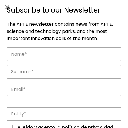
ES
|
ENG
Subscribe to our Newsletter
The APTE newsletter contains news from APTE,
science and technology parks, and the most
important innovation calls of the month.
Companies
Discover the companies that drive
innovation in APTE’s parks.
He leído y acepto la
política de privacidad
.