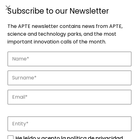
ES
|
ENG
Subscribe to our Newsletter
The APTE newsletter contains news from APTE,
science and technology parks, and the most
important innovation calls of the month.
Companies
Discover the companies that drive
innovation in APTE’s parks.
He leído y acepto la
política de privacidad
.