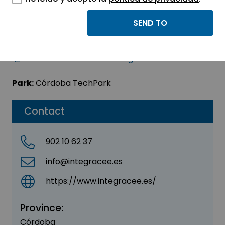
INTEGRA CEE
Sector:
OTHER
Subsector:
Non-technological services
Park:
Córdoba TechPark
Contact
902 10 62 37
info@integracee.es
https://www.integracee.es/
Province:
Córdoba