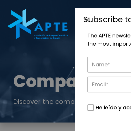
Subscribe t
The APTE newsle
the most importa
Companies
Discover the companies that drive in
He leído y ac