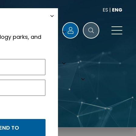
ES
|
ENG
logy parks, and