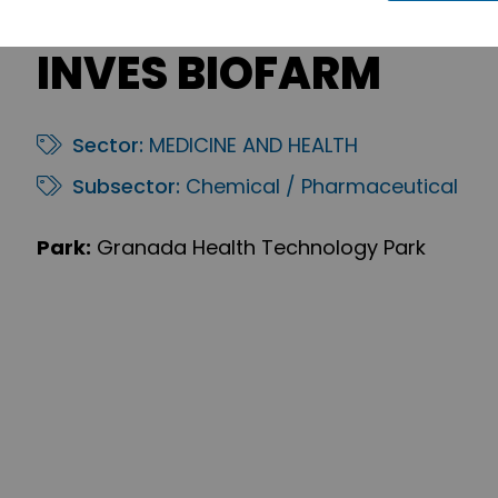
INVES BIOFARM
Sector:
MEDICINE AND HEALTH
Subsector:
Chemical / Pharmaceutical
Park:
Granada Health Technology Park