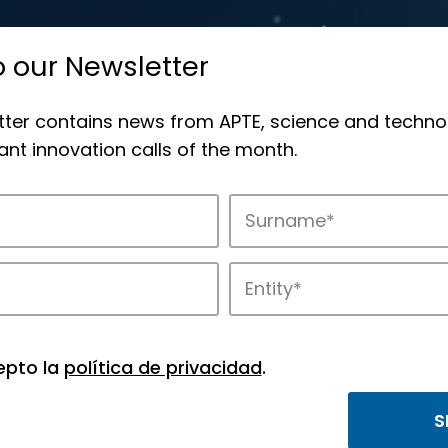
o our Newsletter
tter contains news from APTE, science and techno
nt innovation calls of the month.
novation in APTE’s parks.
epto la
política de privacidad
.