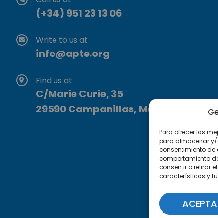
(+34) 951 23 13 06
Write to us at
info@apte.org
Find us at
C/Marie Curie, 35
29590 Campanillas, Málaga
Ge
Para ofrecer las me
para almacenar y/o 
consentimiento de 
comportamiento de n
consentir o retirar
características y f
ACEPTA