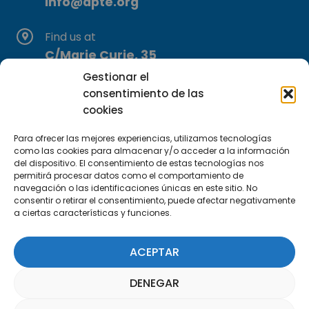
info@apte.org
Find us at
C/Marie Curie, 35
29590 Campanillas, Málaga
Gestionar el
consentimiento de las
cookies
Para ofrecer las mejores experiencias, utilizamos tecnologías
como las cookies para almacenar y/o acceder a la información
del dispositivo. El consentimiento de estas tecnologías nos
permitirá procesar datos como el comportamiento de
Subscribe to our Newsletter
navegación o las identificaciones únicas en este sitio. No
consentir o retirar el consentimiento, puede afectar negativamente
a ciertas características y funciones.
SUBSCRIBE HERE
ACEPTAR
DENEGAR