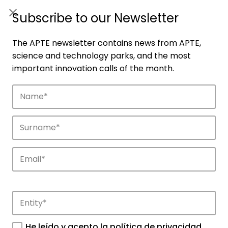
ES
|
ENG
Subscribe to our Newsletter
The APTE newsletter contains news from APTE,
science and technology parks, and the most
important innovation calls of the month.
Companies
Discover the companies that drive
innovation in APTE’s parks.
He leído y acepto la
política de privacidad
.