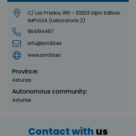
C/ Los Prados, 166 – 33203 Gijón Edificio
IMPULSA (Laboratorio 2)
984194467
info@ism3d.es
www.ism3d.es
Province:
Asturias
Autonomous community:
Asturias
Contact with
us