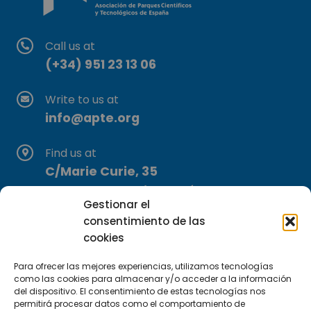
Call us at
(+34) 951 23 13 06
Write to us at
info@apte.org
Find us at
C/Marie Curie, 35
29590 Campanillas, Málaga
Gestionar el
consentimiento de las
cookies
Para ofrecer las mejores experiencias, utilizamos tecnologías
como las cookies para almacenar y/o acceder a la información
del dispositivo. El consentimiento de estas tecnologías nos
permitirá procesar datos como el comportamiento de
Subscribe to our Newsletter