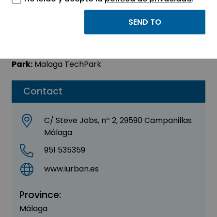
Iurban
Sector:
INDUSTRIAL
Park:
Malaga TechPark
Contact
C/ Steve Jobs, nº 2, 29590 Campanillas
Málaga
951 535359
www.iurban.es
Province:
Málaga