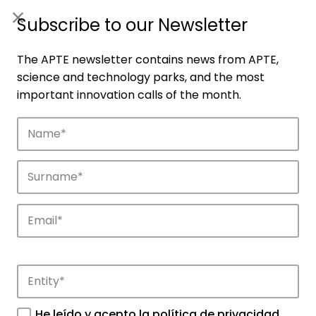
ES
|
ENG
Subscribe to our Newsletter
The APTE newsletter contains news from APTE,
science and technology parks, and the most
important innovation calls of the month.
Companies
Discover the companies that drive
innovation in APTE’s parks.
He leído y acepto la
política de privacidad
.