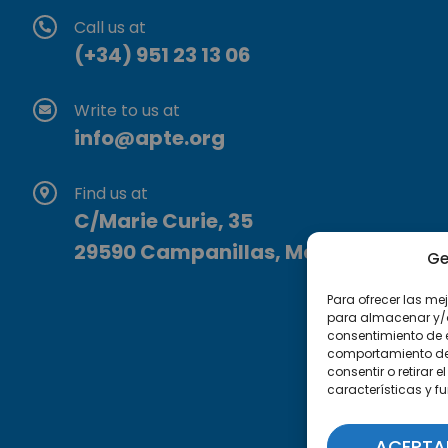
Call us at
(+34) 951 23 13 06
Write to us at
info@apte.org
Find us at
C/Marie Curie, 35
29590 Campanillas, Málaga
Ge
Para ofrecer las me
para almacenar y/o 
consentimiento de 
comportamiento de n
consentir o retirar
características y f
ACEPTA