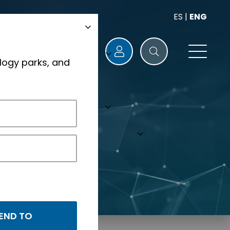
ES
|
ENG
logy parks, and