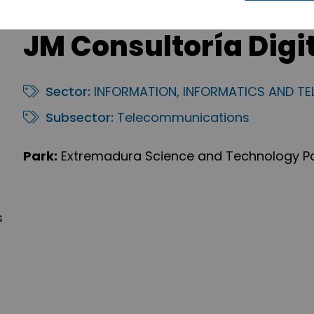
JM Consultoría Digita
Sector:
INFORMATION, INFORMATICS AND T
Subsector:
Telecommunications
Park:
Extremadura Science and Technology P
s