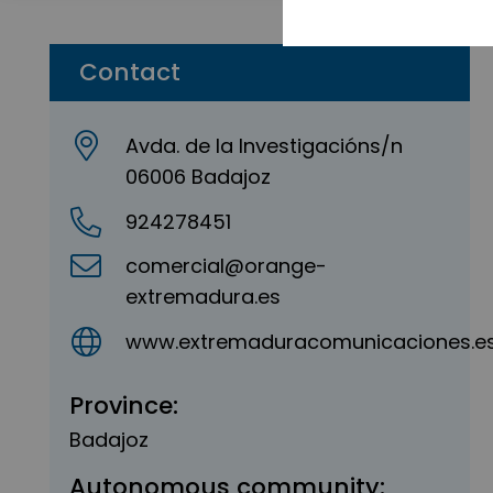
Contact
Avda. de la Investigacións/n
06006 Badajoz
924278451
comercial@orange-
extremadura.es
www.extremaduracomunicaciones.e
Province:
Badajoz
Autonomous community: