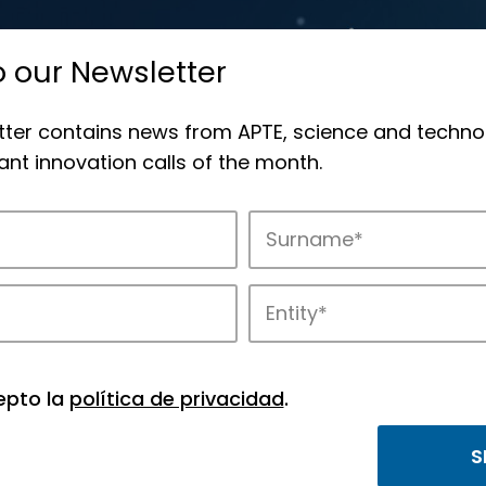
o our Newsletter
tter contains news from APTE, science and techno
nt innovation calls of the month.
novation in APTE’s parks.
epto la
política de privacidad
.