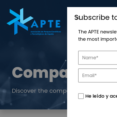
Subscribe t
The APTE newsle
the most importa
Companies
Discover the companies that drive in
He leído y ac