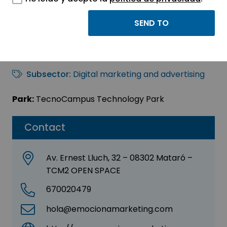
Júlia Parés Pintat
Sector:
INFORMATION, INFORMATICS AND
TELECOMMUNICATIONS
Subsector:
Digital marketing and advertising
Park:
TecnoCampus Technology Park
Contact
Av. Ernest Lluch, 32 – 08302 Mataró –
TCM2 OPEN SPACE
670020479
hola@emocionamarketing.com