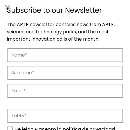
ES
|
ENG
Subscribe to our Newsletter
The APTE newsletter contains news from APTE,
science and technology parks, and the most
important innovation calls of the month.
Companies
Discover the companies that drive
innovation in APTE’s parks.
He leído y acepto la
política de privacidad
.