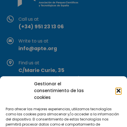
Call us at
(+34) 951 23 13 06
Write to us at
info@apte.org
Find us at
C/Marie Curie, 35
29590 Campanillas, Málaga
Gestionar el
consentimiento de las
cookies
Para ofrecer las mejores experiencias, utilizamos tecnologías
como las cookies para almacenar y/o acceder a la información
del dispositivo. El consentimiento de estas tecnologías nos
permitirá procesar datos como el comportamiento de
Subscribe to our Newsletter