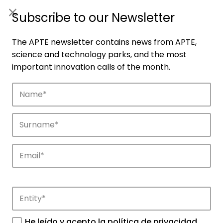
ES
|
ENG
Subscribe to our Newsletter
The APTE newsletter contains news from APTE,
science and technology parks, and the most
important innovation calls of the month.
Companies
Discover the companies that drive
innovation in APTE’s parks.
He leído y acepto la
política de privacidad
.