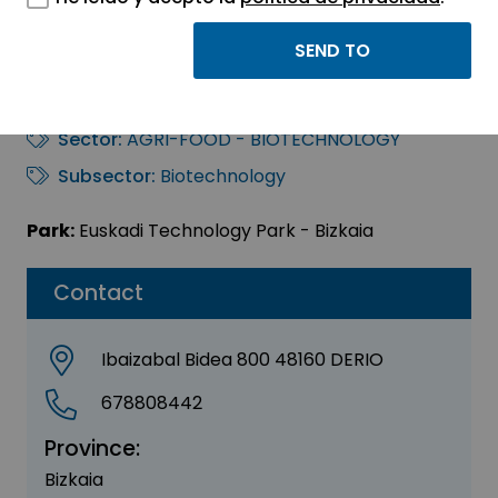
JURATA
TECHNOLOGIES, S.A.
Sector:
AGRI-FOOD - BIOTECHNOLOGY
Subsector:
Biotechnology
Park:
Euskadi Technology Park - Bizkaia
Contact
Ibaizabal Bidea 800 48160 DERIO
678808442
Province:
Bizkaia