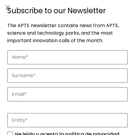
ES
|
ENG
Subscribe to our Newsletter
The APTE newsletter contains news from APTE,
science and technology parks, and the most
important innovation calls of the month.
Companies
Discover the companies that drive
innovation in APTE’s parks.
He leído y acepto la
política de privacidad
.