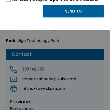
KUKA IBERIA SAU
Sector:
INDUSTRIAL
Subsector:
Machinery
Park:
Vigo Technology Park
Contact
938 142 353
comercial.iberia@kuka.com
https://www.kuka.com
Province:
Pontevedra