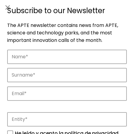
ES
|
ENG
Subscribe to our Newsletter
The APTE newsletter contains news from APTE,
science and technology parks, and the most
important innovation calls of the month.
Companies
Discover the companies that drive
innovation in APTE’s parks.
He leído y acepto la
política de privacidad
.