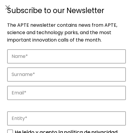
ES
|
ENG
Subscribe to our Newsletter
The APTE newsletter contains news from APTE,
science and technology parks, and the most
important innovation calls of the month.
Companies
Discover the companies that drive
innovation in APTE’s parks.
He leído y acepto la
política de privacidad
.