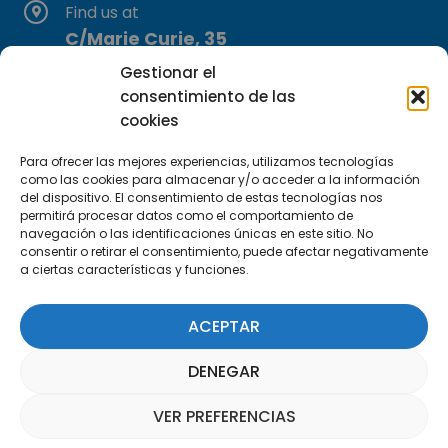
Find us at
C/Marie Curie, 35
29590 Campanillas, Málaga
Gestionar el
consentimiento de las
cookies
Para ofrecer las mejores experiencias, utilizamos tecnologías
como las cookies para almacenar y/o acceder a la información
del dispositivo. El consentimiento de estas tecnologías nos
permitirá procesar datos como el comportamiento de
Subscribe to our Newsletter
navegación o las identificaciones únicas en este sitio. No
consentir o retirar el consentimiento, puede afectar negativamente
a ciertas características y funciones.
SUBSCRIBE HERE
ACEPTAR
DENEGAR
VER PREFERENCIAS
Parquepedia Assistant