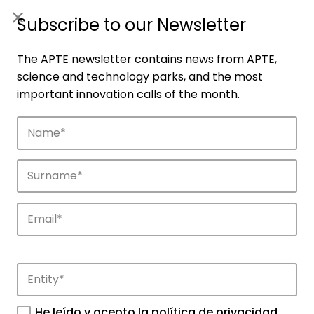
ES
|
ENG
Subscribe to our Newsletter
The APTE newsletter contains news from APTE,
science and technology parks, and the most
important innovation calls of the month.
Companies
Discover the companies that drive
innovation in APTE’s parks.
He leído y acepto la
política de privacidad
.