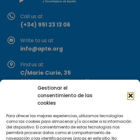
Call us at
(+34) 951 23 13 06
Write to us at
info@apte.org
Find us at
C/Marie Curie, 35
29590 Campanillas, Málaga
Gestionar el
consentimiento de las
cookies
Para ofrecer las mejores experiencias, utilizamos tecnologías
como las cookies para almacenar y/o acceder a la información
del dispositivo. El consentimiento de estas tecnologías nos
permitirá procesar datos como el comportamiento de
Subscribe to our Newsletter
navegación o las identificaciones únicas en este sitio. No