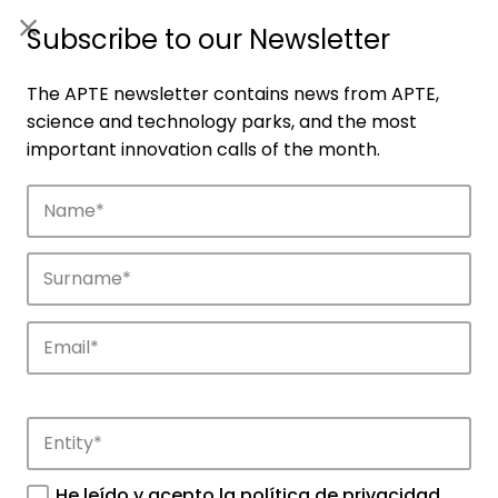
ES
|
ENG
Subscribe to our Newsletter
The APTE newsletter contains news from APTE,
science and technology parks, and the most
important innovation calls of the month.
Companies
Discover the companies that drive
innovation in APTE’s parks.
He leído y acepto la
política de privacidad
.