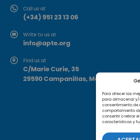
Call us at
(+34) 951 23 13 06
Write to us at
info@apte.org
Find us at
C/Marie Curie, 35
29590 Campanillas, Málaga
Ge
Para ofrecer las me
para almacenar y/o 
consentimiento de 
comportamiento de n
consentir o retirar
características y f
ACEPTA