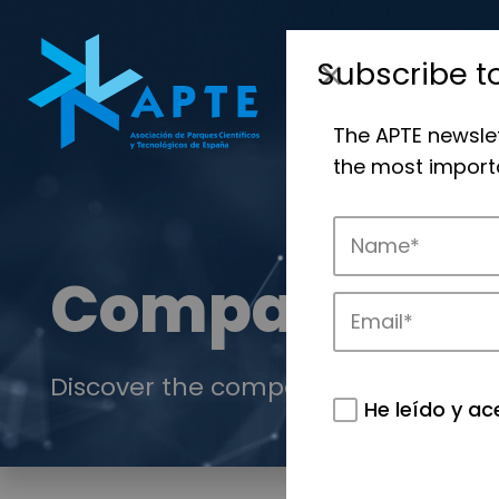
Subscribe t
The APTE newsle
the most importa
Companies
Discover the companies that drive in
He leído y ac