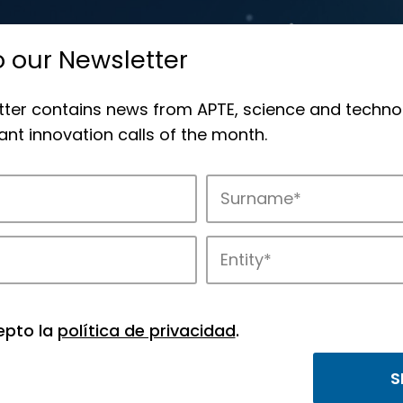
o our Newsletter
tter contains news from APTE, science and techno
nt innovation calls of the month.
novation in APTE’s parks.
epto la
política de privacidad
.