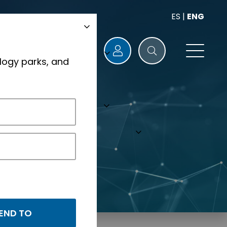
ES
|
ENG
logy parks, and