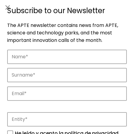
ES
|
ENG
Subscribe to our Newsletter
The APTE newsletter contains news from APTE,
science and technology parks, and the most
important innovation calls of the month.
Companies
Discover the companies that drive
innovation in APTE’s parks.
He leído y acepto la
política de privacidad
.