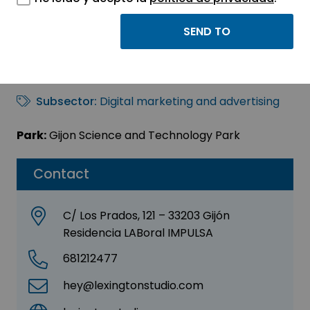
LEXINGTON STUDIO
Sector:
INFORMATION, INFORMATICS AND
TELECOMMUNICATIONS
Subsector:
Digital marketing and advertising
Park:
Gijon Science and Technology Park
Contact
C/ Los Prados, 121 – 33203 Gijón
Residencia LABoral IMPULSA
681212477
hey@lexingtonstudio.com