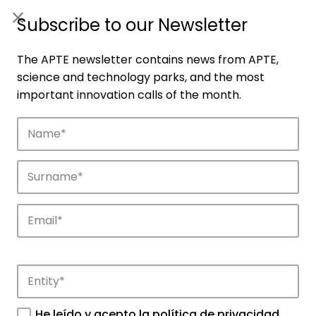
ES
|
ENG
Subscribe to our Newsletter
The APTE newsletter contains news from APTE,
science and technology parks, and the most
important innovation calls of the month.
Companies
Discover the companies that drive
innovation in APTE’s parks.
He leído y acepto la
política de privacidad
.