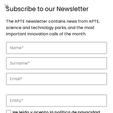
ES
|
ENG
Subscribe to our Newsletter
The APTE newsletter contains news from APTE,
science and technology parks, and the most
important innovation calls of the month.
Companies
Discover the companies that drive
innovation in APTE’s parks.
He leído y acepto la
política de privacidad
.