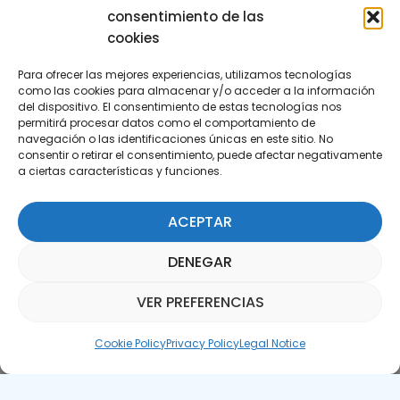
consentimiento de las
cookies
Para ofrecer las mejores experiencias, utilizamos tecnologías
como las cookies para almacenar y/o acceder a la información
del dispositivo. El consentimiento de estas tecnologías nos
permitirá procesar datos como el comportamiento de
Subscribe to our Newsletter
navegación o las identificaciones únicas en este sitio. No
consentir o retirar el consentimiento, puede afectar negativamente
a ciertas características y funciones.
SUBSCRIBE HERE
ACEPTAR
DENEGAR
VER PREFERENCIAS
Parquepedia Assistant
Cookie Policy
Privacy Policy
Legal Notice
Legal Notice