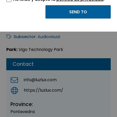
LUZLUX SL
Sector:
INFORMATION, INFORMATICS AND
TELECOMMUNICATIONS
Subsector:
Audiovisual
Park:
Vigo Technology Park
Contact
info@luzlux.com
https://luzlux.com/
Province:
Pontevedra