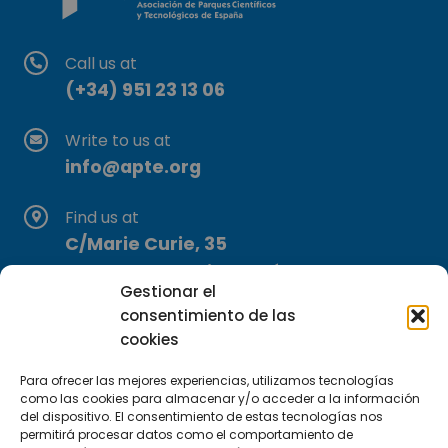
Call us at
(+34) 951 23 13 06
Write to us at
info@apte.org
Find us at
C/Marie Curie, 35
29590 Campanillas, Málaga
Gestionar el
consentimiento de las
cookies
Para ofrecer las mejores experiencias, utilizamos tecnologías
como las cookies para almacenar y/o acceder a la información
del dispositivo. El consentimiento de estas tecnologías nos
permitirá procesar datos como el comportamiento de
Subscribe to our Newsletter