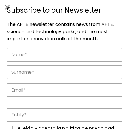
ES
|
ENG
Subscribe to our Newsletter
The APTE newsletter contains news from APTE,
science and technology parks, and the most
important innovation calls of the month.
Companies
Discover the companies that drive
innovation in APTE’s parks.
He leído y acepto la
política de privacidad
.