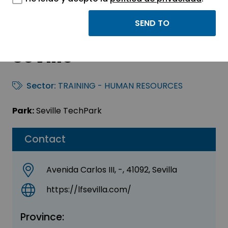
Lycée Français
International de
Séville
Sector:
TRAINING - HUMAN RESOURCES
Park:
Seville TechPark
Contact
Avenida Carlos III, -, 41092, Sevilla
https://lfsevilla.com/
Province: