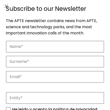
ES
|
ENG
Subscribe to our Newsletter
The APTE newsletter contains news from APTE,
science and technology parks, and the most
important innovation calls of the month.
Companies
Discover the companies that drive
innovation in APTE’s parks.
He leído y acepto la
política de privacidad
.