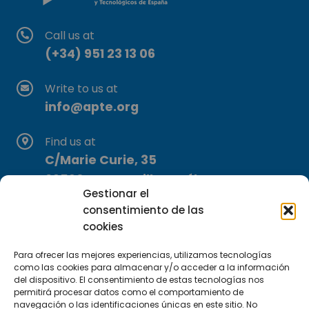
Call us at
(+34) 951 23 13 06
Write to us at
info@apte.org
Find us at
C/Marie Curie, 35
29590 Campanillas, Málaga
Gestionar el
consentimiento de las
cookies
Para ofrecer las mejores experiencias, utilizamos tecnologías
como las cookies para almacenar y/o acceder a la información
del dispositivo. El consentimiento de estas tecnologías nos
Subscribe to our Newsletter
permitirá procesar datos como el comportamiento de
navegación o las identificaciones únicas en este sitio. No