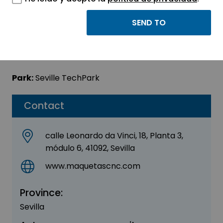
Maquetascnc
Sector:
ENGINEERING, CONSULTING AND
CONSULTANCY
Park:
Seville TechPark
Contact
calle Leonardo da Vinci, 18, Planta 3,
módulo 6, 41092, Sevilla
www.maquetascnc.com
Province:
Sevilla