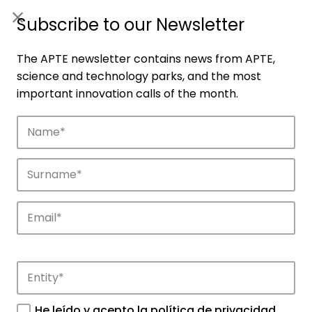
ES
|
ENG
Subscribe to our Newsletter
The APTE newsletter contains news from APTE,
science and technology parks, and the most
important innovation calls of the month.
Companies
Discover the companies that drive
innovation in APTE’s parks.
He leído y acepto la
política de privacidad
.