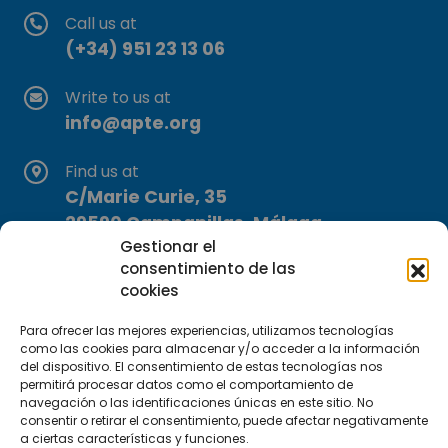
Call us at
(+34) 951 23 13 06
Write to us at
info@apte.org
Find us at
C/Marie Curie, 35
29590 Campanillas, Málaga
Gestionar el
consentimiento de las
cookies
Para ofrecer las mejores experiencias, utilizamos tecnologías
como las cookies para almacenar y/o acceder a la información
del dispositivo. El consentimiento de estas tecnologías nos
Subscribe to our Newsletter
permitirá procesar datos como el comportamiento de
navegación o las identificaciones únicas en este sitio. No
consentir o retirar el consentimiento, puede afectar negativamente
SUBSCRIBE HERE
a ciertas características y funciones.