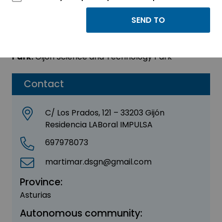
MAREA DE GENTE
Sector:
OTHER
Park:
Gijon Science and Technology Park
Contact
C/ Los Prados, 121 – 33203 Gijón
Residencia LABoral IMPULSA
697978073
martimar.dsgn@gmail.com
Province:
Asturias
Autonomous community: