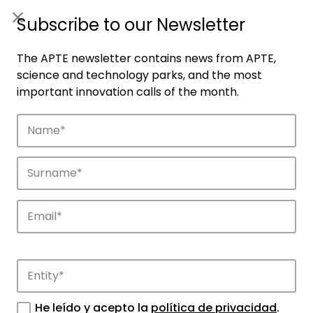
ES
|
ENG
Subscribe to our Newsletter
The APTE newsletter contains news from APTE,
science and technology parks, and the most
important innovation calls of the month.
Companies
Discover the companies that drive
innovation in APTE’s parks.
He leído y acepto la
política de privacidad
.