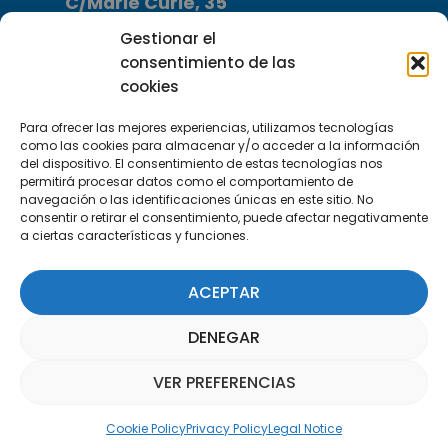
C/Marie Curie, 35
29590 Campanillas, Málaga
Gestionar el
consentimiento de las
cookies
Para ofrecer las mejores experiencias, utilizamos tecnologías
como las cookies para almacenar y/o acceder a la información
del dispositivo. El consentimiento de estas tecnologías nos
permitirá procesar datos como el comportamiento de
Subscribe to our Newsletter
navegación o las identificaciones únicas en este sitio. No
consentir o retirar el consentimiento, puede afectar negativamente
a ciertas características y funciones.
SUBSCRIBE HERE
ACEPTAR
DENEGAR
VER PREFERENCIAS
Parquepedia Assistant
Cookie Policy
Privacy Policy
Legal Notice