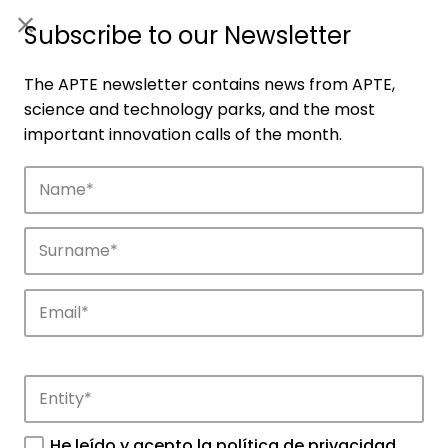
ES
|
ENG
Subscribe to our Newsletter
The APTE newsletter contains news from APTE,
science and technology parks, and the most
important innovation calls of the month.
Companies
Discover the companies that drive
innovation in APTE’s parks.
He leído y acepto la
política de privacidad
.