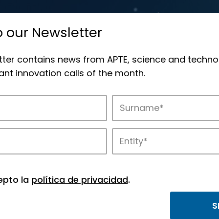
o our Newsletter
tter contains news from APTE, science and techno
nt innovation calls of the month.
novation in APTE’s parks.
epto la
política de privacidad
.