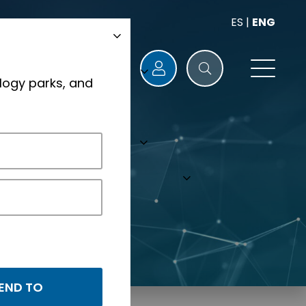
ES
|
ENG
logy parks, and