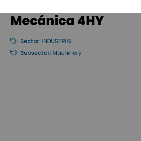
Mecánica 4HY
Sector:
INDUSTRIAL
Subsector:
Machinery