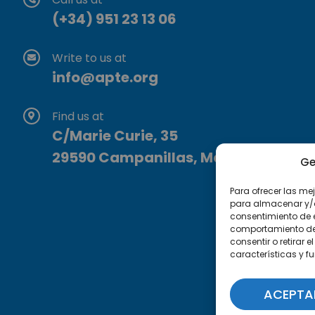
(+34) 951 23 13 06
Write to us at
info@apte.org
Find us at
C/Marie Curie, 35
29590 Campanillas, Málaga
Ge
Para ofrecer las me
para almacenar y/o 
consentimiento de 
comportamiento de n
consentir o retirar
características y f
ACEPTA