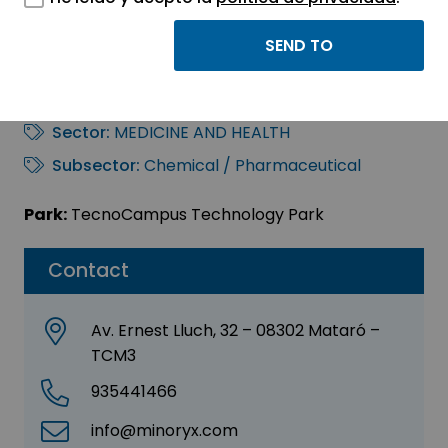
MINORYX
THERAPEUTICS, SL
Sector:
MEDICINE AND HEALTH
Subsector:
Chemical / Pharmaceutical
Park:
TecnoCampus Technology Park
Contact
Av. Ernest Lluch, 32 – 08302 Mataró –
TCM3
935441466
info@minoryx.com