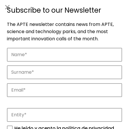
ES
|
ENG
Subscribe to our Newsletter
The APTE newsletter contains news from APTE,
science and technology parks, and the most
important innovation calls of the month.
Companies
Discover the companies that drive
innovation in APTE’s parks.
He leído y acepto la
política de privacidad
.