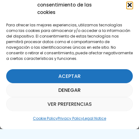
consentimiento de las
cookies
Para ofrecer las mejores experiencias, utilizamos tecnologías
como las cookies para almacenar y/o acceder a la información
del dispositivo. El consentimiento de estas tecnologías nos
permitirá procesar datos como el comportamiento de
Subscribe to our Newsletter
navegación o las identificaciones únicas en este sitio. No
consentir o retirar el consentimiento, puede afectar negativamente
a ciertas características y funciones.
SUBSCRIBE HERE
ACEPTAR
DENEGAR
VER PREFERENCIAS
Parquepedia Assistant
Cookie Policy
Privacy Policy
Legal Notice
Legal Notice