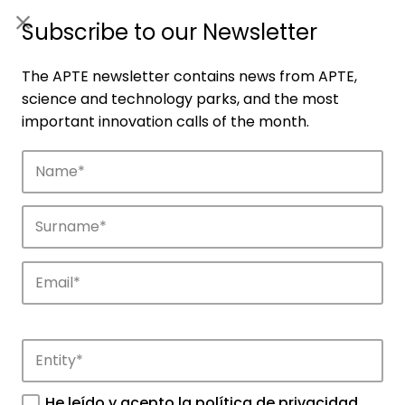
ES
|
ENG
Subscribe to our Newsletter
The APTE newsletter contains news from APTE,
science and technology parks, and the most
important innovation calls of the month.
Companies
Discover the companies that drive
innovation in APTE’s parks.
He leído y acepto la
política de privacidad
.