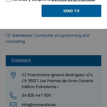
Monentia SL
Sector:
INFORMATION, INFORMATICS AND
TELECOMMUNICATIONS
Subsector:
Computer programming and
consulting
Contact
C/ Practicante Ignacio Rodríguez, s/n,
CP 35017, Las Palmas de Gran Canaria.
Edificio Polivalente I
34 928 447 505
info@monentia.es