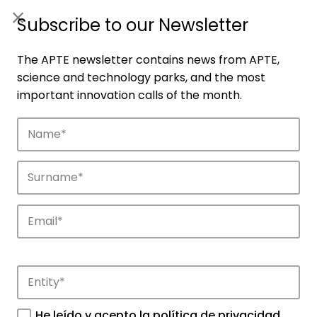
ES
|
ENG
Subscribe to our Newsletter
The APTE newsletter contains news from APTE,
science and technology parks, and the most
important innovation calls of the month.
Companies
Discover the companies that drive
innovation in APTE’s parks.
He leído y acepto la
política de privacidad
.