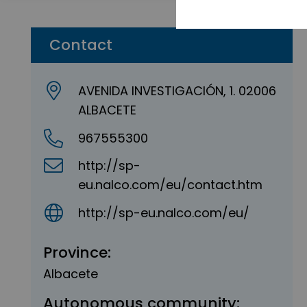
Contact
AVENIDA INVESTIGACIÓN, 1. 02006
ALBACETE
967555300
http://sp-
eu.nalco.com/eu/contact.htm
http://sp-eu.nalco.com/eu/
Province:
Albacete
Autonomous community: