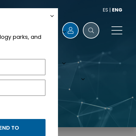
ES
|
ENG
logy parks, and