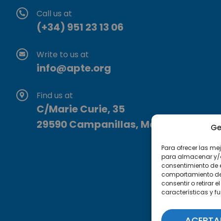
Call us at
(+34) 951 23 13 06
Write to us at
info@apte.org
Find us at
C/Marie Curie, 35
29590 Campanillas, Málaga
Ge
Para ofrecer las me
para almacenar y/o 
consentimiento de 
comportamiento de n
consentir o retirar
características y f
ACEPTA