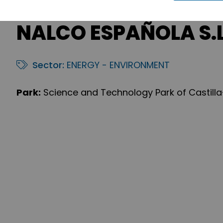
NALCO ESPAÑOLA S.L
Sector:
ENERGY - ENVIRONMENT
Park:
Science and Technology Park of Castill