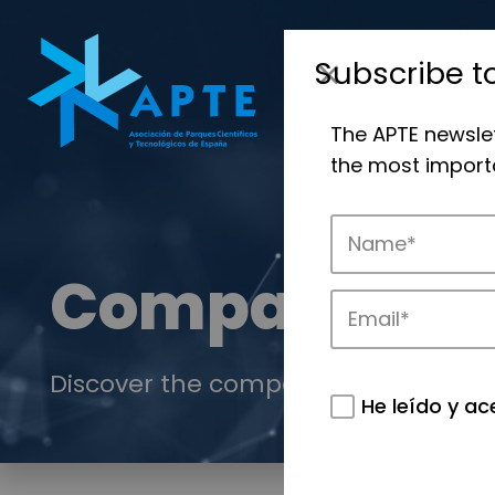
Subscribe t
The APTE newsle
the most importa
Companies
Discover the companies that drive in
He leído y ac