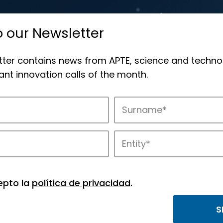
o our Newsletter
tter contains news from APTE, science and techno
nt innovation calls of the month.
novation in APTE’s parks.
epto la
política de privacidad
.