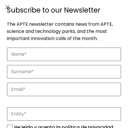
ES
|
ENG
Subscribe to our Newsletter
The APTE newsletter contains news from APTE,
science and technology parks, and the most
important innovation calls of the month.
Companies
Discover the companies that drive
innovation in APTE’s parks.
He leído y acepto la
política de privacidad
.