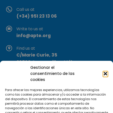
Call us at
(+34) 951 23 13 06
Write to us at
info@apte.org
Find us at
C/Marie Curie, 35
29590 Campanillas, Málaga
Gestionar el
consentimiento de las
cookies
Para ofrecer las mejores experiencias, utilizamos tecnologías
como las cookies para almacenar y/o acceder a la información
del dispositivo. El consentimiento de estas tecnologías nos
Subscribe to our Newsletter
permitirá procesar datos como el comportamiento de
navegación o las identificaciones únicas en este sitio. No
consentir o retirar el consentimiento, puede afectar negativamente