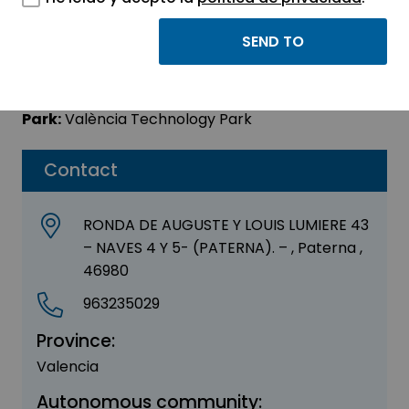
NANONEN SL
Sector:
OTHER
Park:
València Technology Park
Contact
RONDA DE AUGUSTE Y LOUIS LUMIERE 43
– NAVES 4 Y 5- (PATERNA). – , Paterna ,
46980
963235029
Province:
Valencia
Autonomous community: