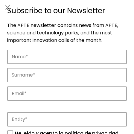
ES
|
ENG
Subscribe to our Newsletter
The APTE newsletter contains news from APTE,
science and technology parks, and the most
important innovation calls of the month.
Companies
Discover the companies that drive
innovation in APTE’s parks.
He leído y acepto la
política de privacidad
.