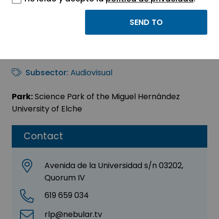
NEBULAR STREAMS, SL
Sector:
INFORMATION, INFORMATICS AND
TELECOMMUNICATIONS
Subsector:
Audiovisual
Park:
Science Park of the Miguel Hernández
University of Elche
Contact
Avenida de la Universidad s/n 03202,
Quorum IV
619 659 034
rlp@nebular.tv