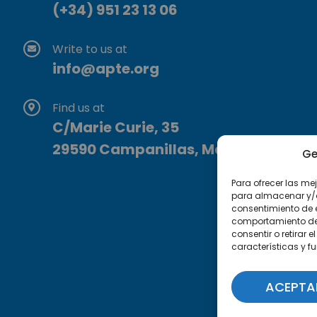
(+34) 951 23 13 06
Write to us at
info@apte.org
Find us at
C/Marie Curie, 35
29590 Campanillas, Málaga
Ge
Para ofrecer las me
para almacenar y/o 
consentimiento de 
comportamiento de n
consentir o retirar
características y f
ACEPTA