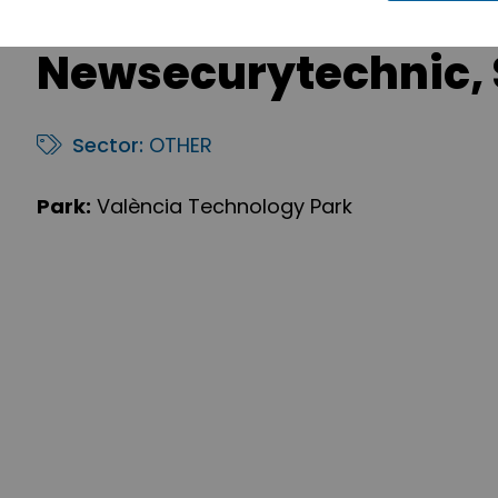
Newsecurytechnic, 
Sector:
OTHER
Park:
València Technology Park