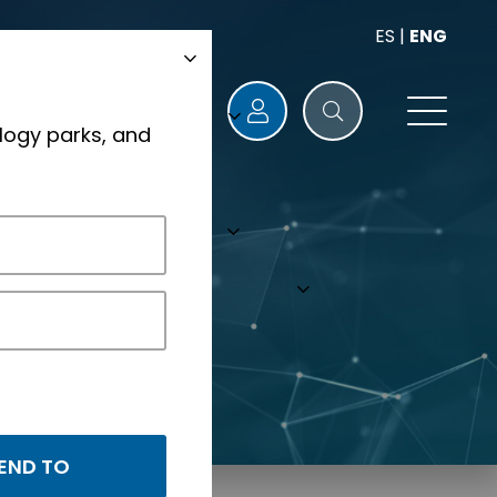
ES
|
ENG
logy parks, and