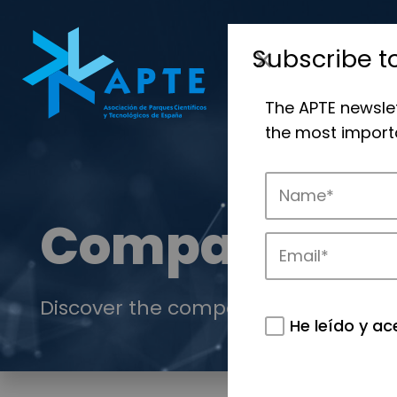
Subscribe t
The APTE newsle
the most importa
Companies
Discover the companies that drive in
He leído y ac