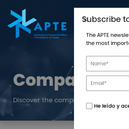
Subscribe t
The APTE newsle
the most importa
Companies
Discover the companies that drive in
He leído y ac