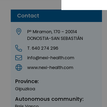
Contact
Pº Miramon, 170 – 20014
DONOSTIA-SAN SEBASTIÁN
T. 640 274 296
info@nexi-health.com
www.nexi-health.com
Province:
Gipuzkoa
Autonomous community:
País Vasco