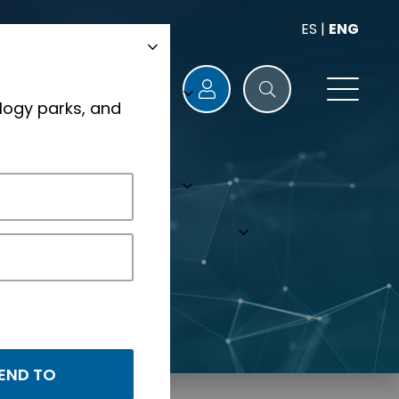
ES
|
ENG
logy parks, and