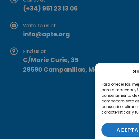
(+34) 951 23 13 06
Write to us at
info@apte.org
Find us at
C/Marie Curie, 35
29590 Campanillas, Málaga
Ge
Para ofrecer las me
para almacenar y/o 
consentimiento de 
comportamiento de n
consentir o retirar
características y f
ACEPTA