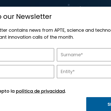
o our Newsletter
tter contains news from APTE, science and techno
nt innovation calls of the month.
novation in APTE’s parks.
epto la
política de privacidad
.