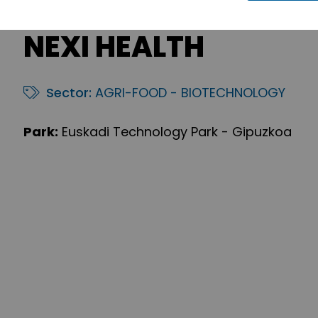
NEXI HEALTH
Sector:
AGRI-FOOD - BIOTECHNOLOGY
Park:
Euskadi Technology Park - Gipuzkoa