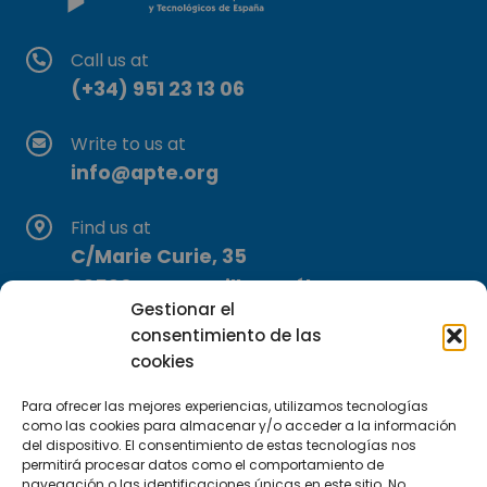
Call us at
(+34) 951 23 13 06
Write to us at
info@apte.org
Find us at
C/Marie Curie, 35
29590 Campanillas, Málaga
Gestionar el
consentimiento de las
cookies
Para ofrecer las mejores experiencias, utilizamos tecnologías
como las cookies para almacenar y/o acceder a la información
del dispositivo. El consentimiento de estas tecnologías nos
permitirá procesar datos como el comportamiento de
Subscribe to our Newsletter
navegación o las identificaciones únicas en este sitio. No