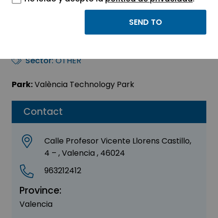
Novaterra Social
Logistics S.L.
Sector:
OTHER
Park:
València Technology Park
Contact
Calle Profesor Vicente Llorens Castillo,
4 – , Valencia , 46024
963212412
Province:
Valencia