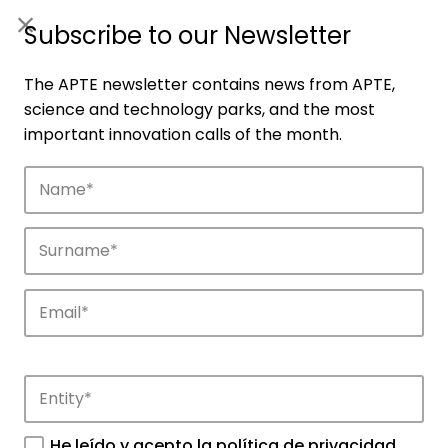
ES
|
ENG
Subscribe to our Newsletter
The APTE newsletter contains news from APTE,
science and technology parks, and the most
important innovation calls of the month.
Companies
Discover the companies that drive
innovation in APTE’s parks.
He leído y acepto la
política de privacidad
.