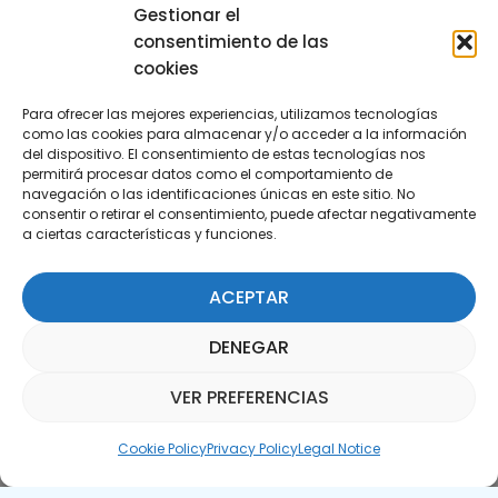
29590 Campanillas, Málaga
Gestionar el
consentimiento de las
cookies
Para ofrecer las mejores experiencias, utilizamos tecnologías
como las cookies para almacenar y/o acceder a la información
del dispositivo. El consentimiento de estas tecnologías nos
permitirá procesar datos como el comportamiento de
Subscribe to our Newsletter
navegación o las identificaciones únicas en este sitio. No
consentir o retirar el consentimiento, puede afectar negativamente
a ciertas características y funciones.
SUBSCRIBE HERE
ACEPTAR
DENEGAR
VER PREFERENCIAS
Parquepedia Assistant
Cookie Policy
Privacy Policy
Legal Notice
Legal Notice