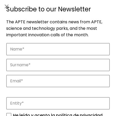
ES
|
ENG
Subscribe to our Newsletter
The APTE newsletter contains news from APTE,
science and technology parks, and the most
important innovation calls of the month.
Companies
Discover the companies that drive
innovation in APTE’s parks.
He leído y acepto la
política de privacidad
.