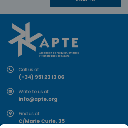
Call us at
(+34) 951 23 13 06
Write to us at
info@apte.org
Find us at
C/Marie Curie, 35