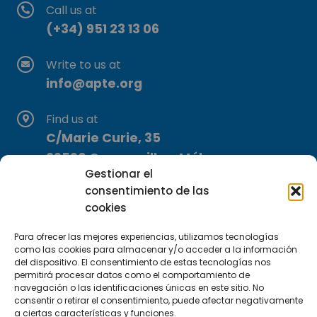
Call us at
(+34) 951 23 13 06
Write to us at
info@apte.org
Find us at
C/Marie Curie, 35
29590 Campanillas, Málaga
Gestionar el
consentimiento de las
cookies
Para ofrecer las mejores experiencias, utilizamos tecnologías
como las cookies para almacenar y/o acceder a la información
del dispositivo. El consentimiento de estas tecnologías nos
Subscribe to our Newsletter
permitirá procesar datos como el comportamiento de
navegación o las identificaciones únicas en este sitio. No
consentir o retirar el consentimiento, puede afectar negativamente
SUBSCRIBE HERE
a ciertas características y funciones.