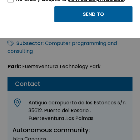
NUVORA HEALTH S.L
Sector:
INFORMATION, INFORMATICS AND
TELECOMMUNICATIONS
Subsector:
Computer programming and
consulting
Park:
Fuerteventura Technology Park
Contact
Antiguo aeropuerto de los Estancos s/n.
35612. Puerto del Rosario .
Fuerteventura .Las Palmas
Autonomous community:
Islas Canarias