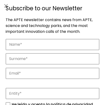
ES
|
ENG
Subscribe to our Newsletter
The APTE newsletter contains news from APTE,
science and technology parks, and the most
important innovation calls of the month.
Companies
Discover the companies that drive
innovation in APTE’s parks.
He leído y acepto la
política de privacidad
.