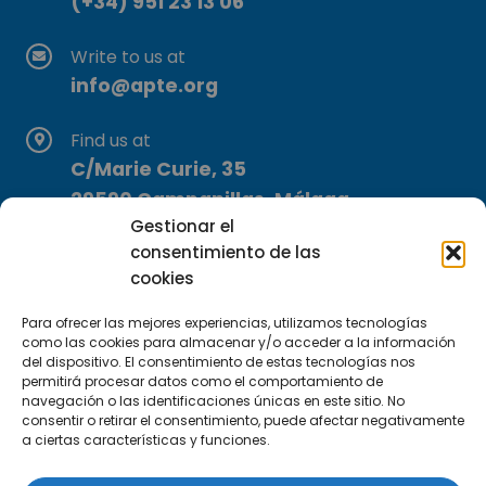
(+34) 951 23 13 06
Write to us at
info@apte.org
Find us at
C/Marie Curie, 35
29590 Campanillas, Málaga
Gestionar el
consentimiento de las
cookies
Para ofrecer las mejores experiencias, utilizamos tecnologías
como las cookies para almacenar y/o acceder a la información
del dispositivo. El consentimiento de estas tecnologías nos
Subscribe to our Newsletter
permitirá procesar datos como el comportamiento de
navegación o las identificaciones únicas en este sitio. No
consentir o retirar el consentimiento, puede afectar negativamente
SUBSCRIBE HERE
a ciertas características y funciones.