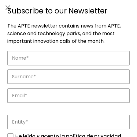
ES
|
ENG
Subscribe to our Newsletter
The APTE newsletter contains news from APTE,
science and technology parks, and the most
important innovation calls of the month.
Companies
Discover the companies that drive
innovation in APTE’s parks.
He leído y acepto la
política de privacidad
.