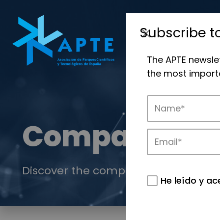
Subscribe t
The APTE newsle
the most importa
Companies
Discover the companies that drive in
He leído y ac