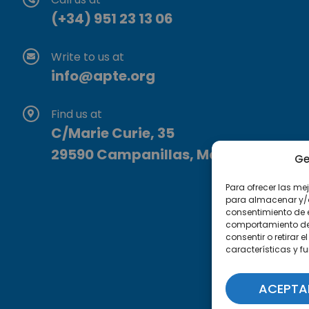
(+34) 951 23 13 06
Write to us at
info@apte.org
Find us at
C/Marie Curie, 35
29590 Campanillas, Málaga
Ge
Para ofrecer las me
para almacenar y/o 
consentimiento de 
comportamiento de n
consentir o retirar
características y f
ACEPTA