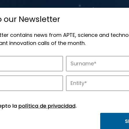
o our Newsletter
tter contains news from APTE, science and techno
nt innovation calls of the month.
novation in APTE’s parks.
epto la
política de privacidad
.