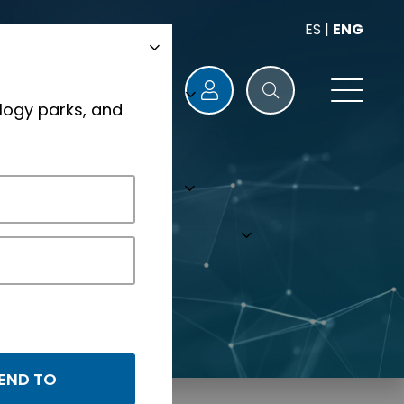
ES
|
ENG
logy parks, and