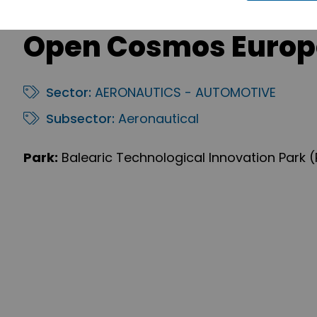
Open Cosmos Europe,
Sector:
AERONAUTICS - AUTOMOTIVE
Subsector:
Aeronautical
Park:
Balearic Technological Innovation Park (