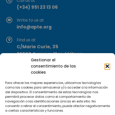
Call us at
(+34) 951 23 13 06
Write to us at
info@apte.org
Find us at
C/Marie Curie, 35
29590 Campanillas, Málaga
Gestionar el
consentimiento de las
cookies
Para ofrecer las mejores experiencias, utilizamos tecnologías
como las cookies para almacenar y/o acceder a la información
del dispositivo. El consentimiento de estas tecnologías nos
Subscribe to our Newsletter
permitirá procesar datos como el comportamiento de
navegación o las identificaciones únicas en este sitio. No
consentir o retirar el consentimiento, puede afectar negativamente
SUBSCRIBE HERE
a ciertas características y funciones.