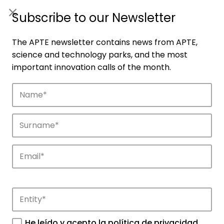
ES
|
ENG
Subscribe to our Newsletter
The APTE newsletter contains news from APTE,
science and technology parks, and the most
important innovation calls of the month.
Companies
Discover the companies that drive
innovation in APTE’s parks.
He leído y acepto la
política de privacidad
.