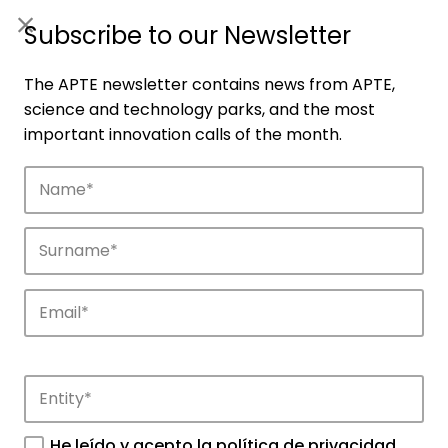
ES
|
ENG
Subscribe to our Newsletter
The APTE newsletter contains news from APTE,
science and technology parks, and the most
important innovation calls of the month.
Companies
Discover the companies that drive
innovation in APTE’s parks.
He leído y acepto la
política de privacidad
.