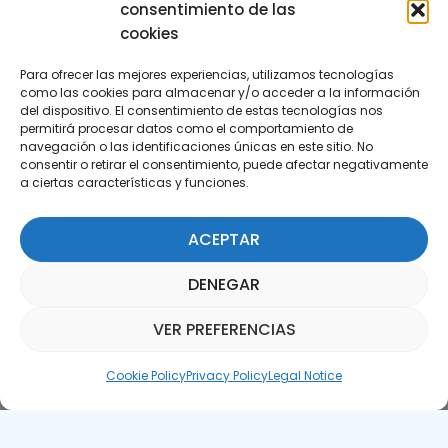
consentimiento de las
cookies
Para ofrecer las mejores experiencias, utilizamos tecnologías
como las cookies para almacenar y/o acceder a la información
del dispositivo. El consentimiento de estas tecnologías nos
permitirá procesar datos como el comportamiento de
Subscribe to our Newsletter
navegación o las identificaciones únicas en este sitio. No
consentir o retirar el consentimiento, puede afectar negativamente
a ciertas características y funciones.
SUBSCRIBE HERE
ACEPTAR
DENEGAR
VER PREFERENCIAS
Parquepedia Assistant
Cookie Policy
Privacy Policy
Legal Notice
Legal Notice
Cookie Policy