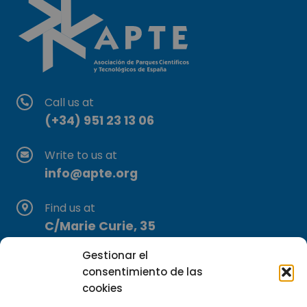
Call us at
(+34) 951 23 13 06
Write to us at
info@apte.org
Find us at
C/Marie Curie, 35
29590 Campanillas, Málaga
Gestionar el
consentimiento de las
cookies