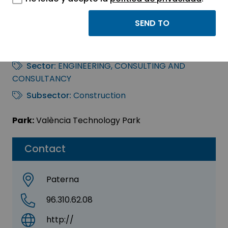
Procyr Edificación y
Urbanismo, S.L.
Sector:
ENGINEERING, CONSULTING AND
CONSULTANCY
Subsector:
Construction
Park:
València Technology Park
Contact
Paterna
96.310.62.08
http://