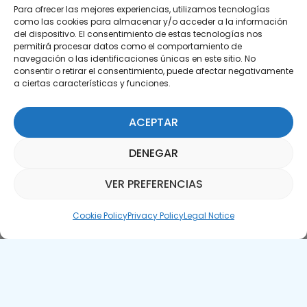
Para ofrecer las mejores experiencias, utilizamos tecnologías
como las cookies para almacenar y/o acceder a la información
del dispositivo. El consentimiento de estas tecnologías nos
permitirá procesar datos como el comportamiento de
Subscribe to our Newsletter
navegación o las identificaciones únicas en este sitio. No
consentir o retirar el consentimiento, puede afectar negativamente
SUBSCRIBE HERE
a ciertas características y funciones.
ACEPTAR
DENEGAR
VER PREFERENCIAS
Parquepedia Assistant
Cookie Policy
Privacy Policy
Legal Notice
Legal Notice
Cookie Policy
APTE © 2025 – All rights reserved