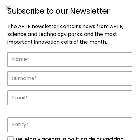
ES
|
ENG
Subscribe to our Newsletter
The APTE newsletter contains news from APTE,
science and technology parks, and the most
important innovation calls of the month.
Companies
Discover the companies that drive
innovation in APTE’s parks.
He leído y acepto la
política de privacidad
.