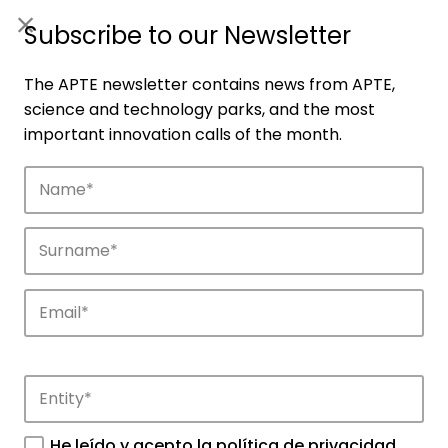
ES
|
ENG
Subscribe to our Newsletter
The APTE newsletter contains news from APTE,
science and technology parks, and the most
important innovation calls of the month.
Companies
Discover the companies that drive
innovation in APTE’s parks.
He leído y acepto la
política de privacidad
.