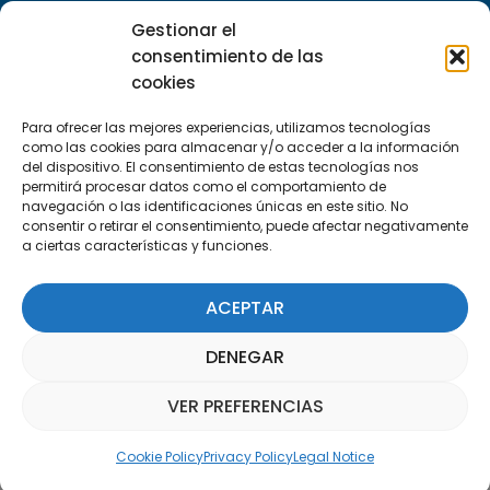
29590 Campanillas, Málaga
Gestionar el
consentimiento de las
cookies
Para ofrecer las mejores experiencias, utilizamos tecnologías
como las cookies para almacenar y/o acceder a la información
del dispositivo. El consentimiento de estas tecnologías nos
permitirá procesar datos como el comportamiento de
Subscribe to our Newsletter
navegación o las identificaciones únicas en este sitio. No
consentir o retirar el consentimiento, puede afectar negativamente
a ciertas características y funciones.
SUBSCRIBE HERE
ACEPTAR
DENEGAR
VER PREFERENCIAS
Parquepedia Assistant
Cookie Policy
Privacy Policy
Legal Notice
Legal Notice