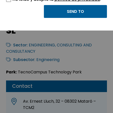
Projectes
d’Enginyeria Solveris
SL
Sector:
ENGINEERING, CONSULTING AND
CONSULTANCY
Subsector:
Engineering
Park:
TecnoCampus Technology Park
Contact
Av. Ernest Lluch, 32 – 08302 Mataró –
TCM2